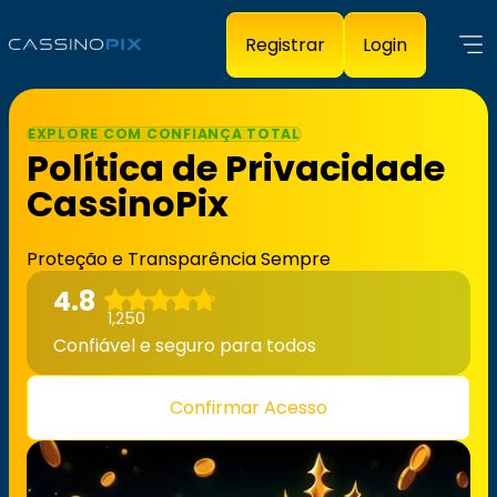
Registrar
Login
EXPLORE COM CONFIANÇA TOTAL
Política de Privacidade
CassinoPix
Proteção e Transparência Sempre
4.8
1,250
Confiável e seguro para todos
Confirmar Acesso