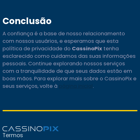
Conclusão
A confiança é a base de nosso relacionamento
com nossos usuários, e esperamos que esta
política de privacidade do
CassinoPix
tenha
esclarecido como cuidamos das suas informações
pessoais. Continue explorando nossos serviços
com a tranquilidade de que seus dados estão em
boas mãos. Para explorar mais sobre o CassinoPix e
seus serviços, volte à
página inicial
.
Termos