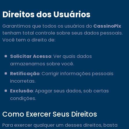
Direitos dos Usuários
Garantimos que todos os usuários do
CassinoPix
tenham total controle sobre seus dados pessoais.
Você tem o direito de:
Solicitar Acesso
: Ver quais dados
armazenamos sobre você.
Retificação
: Corrigir informações pessoais
incorretas.
Exclusão
: Apagar seus dados, sob certas
condições.
Como Exercer Seus Direitos
Para exercer qualquer um desses direitos, basta