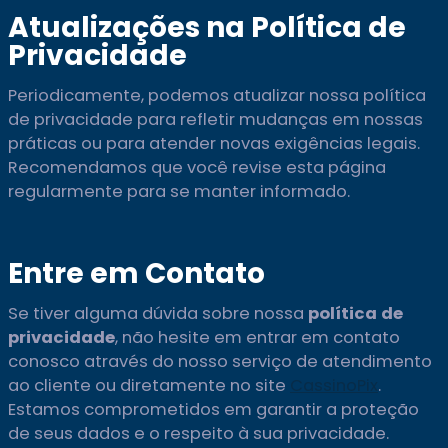
Atualizações na Política de
Privacidade
Periodicamente, podemos atualizar nossa política
de privacidade para refletir mudanças em nossas
práticas ou para atender novas exigências legais.
Recomendamos que você revise esta página
regularmente para se manter informado.
Entre em Contato
Se tiver alguma dúvida sobre nossa
política de
privacidade
, não hesite em entrar em contato
conosco através do nosso serviço de atendimento
ao cliente ou diretamente no site
CassinoPix
.
Estamos comprometidos em garantir a proteção
de seus dados e o respeito à sua privacidade.