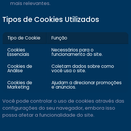
mais relevantes.
Tipos de Cookies Utilizados
Tipo de Cookie
Função
Cookies
Necessários para o
Essenciais
funcionamento do site.
Cookies de
Coletam dados sobre como
Análise
você usa o site.
Cookies de
Ajudam a direcionar promoções
Marketing
e anúncios.
Você pode controlar o uso de cookies através das
configurações do seu navegador, embora isso
possa afetar a funcionalidade do site.