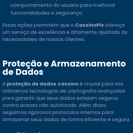
comportamento do usuário para melhorar
funcionalidades e segurança.
Essas ações permitem que o
CassinoPix
ofereça
um serviço de excelência e altamente ajustado às
necessidades de nossos clientes.
Proteção e Armazenamento
de Dados
A
proteção de dados cassino
é crucial para nós.
Utilizamos tecnologias de criptografia avançadas
para garantir que seus dados estejam seguros
contra acesso não autorizado. Além disso,
seguimos rigorosos protocolos internos para
armazenar seus dados de forma eficiente e segura.