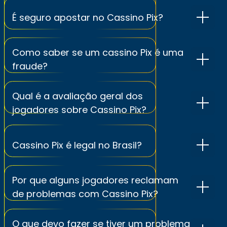
É seguro apostar no Cassino Pix?
Como saber se um cassino Pix é uma
fraude?
Qual é a avaliação geral dos
jogadores sobre Cassino Pix?
Cassino Pix é legal no Brasil?
Por que alguns jogadores reclamam
de problemas com Cassino Pix?
O que devo fazer se tiver um problema