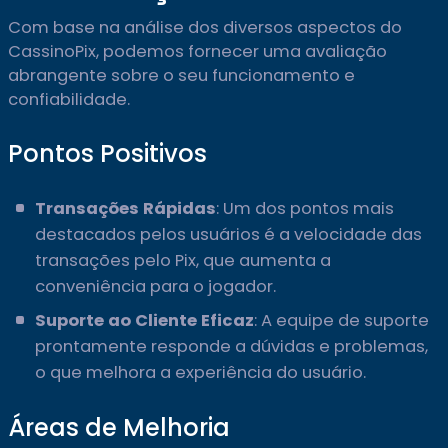
Com base na análise dos diversos aspectos do
CassinoPix, podemos fornecer uma avaliação
abrangente sobre o seu funcionamento e
confiabilidade.
Pontos Positivos
Transações Rápidas
: Um dos pontos mais
destacados pelos usuários é a velocidade das
transações pelo Pix, que aumenta a
conveniência para o jogador.
Suporte ao Cliente Eficaz
: A equipe de suporte
prontamente responde a dúvidas e problemas,
o que melhora a experiência do usuário.
Áreas de Melhoria