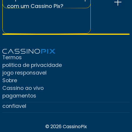
com um Cassino Pix?
Termos
politica de privacidade
jogo responsavel
Sobre
Cassino ao vivo
pagamentos
confiavel
© 2026 CassinoPix