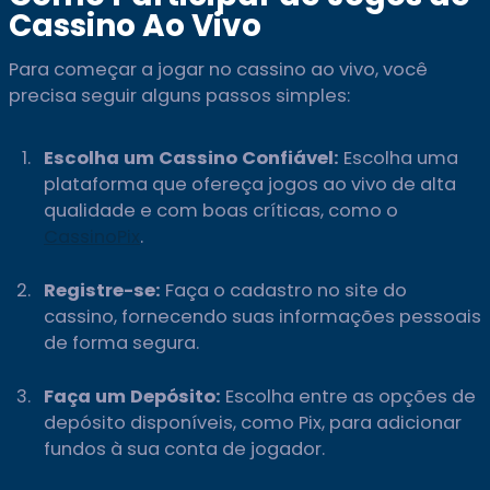
Cassino Ao Vivo
Para começar a jogar no cassino ao vivo, você
precisa seguir alguns passos simples:
Escolha um Cassino Confiável:
Escolha uma
plataforma que ofereça jogos ao vivo de alta
qualidade e com boas críticas, como o
CassinoPix
.
Registre-se:
Faça o cadastro no site do
cassino, fornecendo suas informações pessoais
de forma segura.
Faça um Depósito:
Escolha entre as opções de
depósito disponíveis, como Pix, para adicionar
fundos à sua conta de jogador.