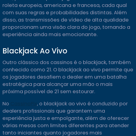
roleta europeia, americana e francesa, cada qual
com suas regras e probabilidades distintas. Além
disso, as transmissões de vídeo de alta qualidade
proporcionam uma visão clara do jogo, tornando a
experiência ainda mais emocionante.
Blackjack Ao Vivo
Outro clássico dos cassinos é o blackjack, também
conhecido como 21. O blackjack ao vivo permite que
os jogadores desafiem o dealer em uma batalha
estratégica para alcançar uma mão o mais
próxima possível de 21 sem estourar.
No
CassinoPix
, o blackjack ao vivo é conduzido por
dealers profissionais que garantem uma
experiência justa e empolgante, além de oferecer
várias mesas com limites diferentes para atender
tanto iniciantes quanto jogadores mais