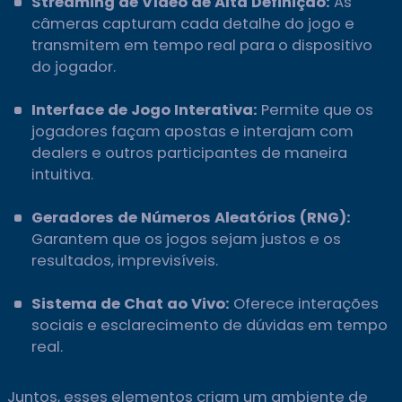
Streaming de Vídeo de Alta Definição:
As
câmeras capturam cada detalhe do jogo e
transmitem em tempo real para o dispositivo
do jogador.
Interface de Jogo Interativa:
Permite que os
jogadores façam apostas e interajam com
dealers e outros participantes de maneira
intuitiva.
Geradores de Números Aleatórios (RNG):
Garantem que os jogos sejam justos e os
resultados, imprevisíveis.
Sistema de Chat ao Vivo:
Oferece interações
sociais e esclarecimento de dúvidas em tempo
real.
Juntos, esses elementos criam um ambiente de