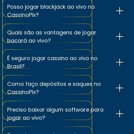
Posso jogar blackjack ao vivo no
CassinoPix?
Quais são as vantagens de jogar
bacará ao vivo?
É seguro jogar cassino ao vivo no
Brasil?
Como faço depósitos e saques no
CassinoPix?
Preciso baixar algum software para
jogar ao vivo?