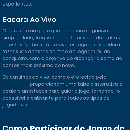
experientes.
Bacará Ao Vivo
O bacará é um jogo que combina elegância e
simplicidade, frequentemente associado a altas
apostas. No bacará ao vivo, os jogadores podem
fazer suas apostas na mão do jogador ou do
banqueiro, com o objetivo de alcançar a soma de
pontos mais próxima de nove.
Os cassinos ao vivo, como o oferecido pelo
CassinoPix
, proporcionam uma tabela interativa e
dealers amistosos para guiar o jogo, tornando-o
acessível e cativante para todos os tipos de
jogadores.
Como Participar de Jogos de