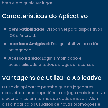
hora e em qualquer lugar.
Características do Aplicativo
Compatibilidade:
Disponível para dispositivos
iOS e Android.
Interface Amigável:
Design intuitivo para fácil
navegação.
Acesso Rápido:
Login simplificado e
acessibilidade a todos os jogos e recursos.
Vantagens de Utilizar o Aplicativo
O uso do aplicativo permite que os jogadores
aproveitem uma experiência de jogo mais imersiva
e econômica em termos de dados móveis. Além
disso, notifica os usuários de novas promoções e