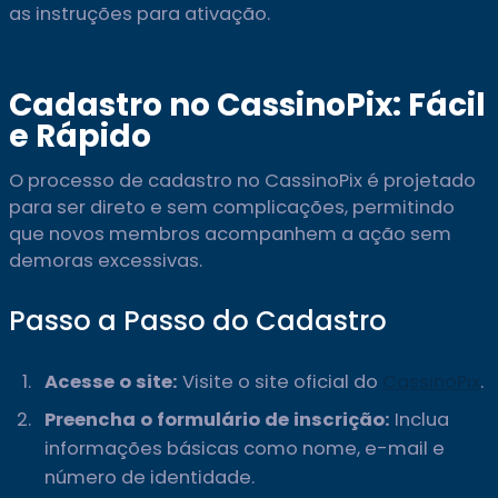
as instruções para ativação.
Cadastro no CassinoPix: Fácil
e Rápido
O processo de cadastro no CassinoPix é projetado
para ser direto e sem complicações, permitindo
que novos membros acompanhem a ação sem
demoras excessivas.
Passo a Passo do Cadastro
Acesse o site:
Visite o site oficial do
CassinoPix
.
Preencha o formulário de inscrição:
Inclua
informações básicas como nome, e-mail e
número de identidade.