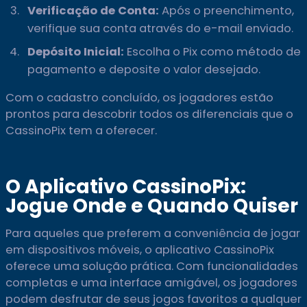
Verificação de Conta:
Após o preenchimento,
verifique sua conta através do e-mail enviado.
Depósito Inicial:
Escolha o Pix como método de
pagamento e deposite o valor desejado.
Com o cadastro concluído, os jogadores estão
prontos para descobrir todos os diferenciais que o
CassinoPix tem a oferecer.
O Aplicativo CassinoPix:
Jogue Onde e Quando Quiser
Para aqueles que preferem a conveniência de jogar
em dispositivos móveis, o aplicativo CassinoPix
oferece uma solução prática. Com funcionalidades
completas e uma interface amigável, os jogadores
podem desfrutar de seus jogos favoritos a qualquer