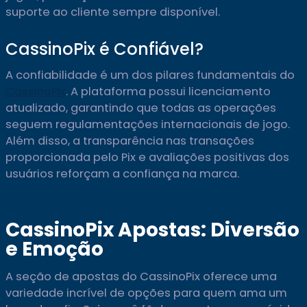
suporte ao cliente sempre disponível.
CassinoPix é Confiável?
A confiabilidade é um dos pilares fundamentais do
CassinoPix
. A plataforma possui licenciamento
atualizado, garantindo que todas as operações
seguem regulamentações internacionais de jogo.
Além disso, a transparência nas transações
proporcionada pelo Pix e avaliações positivas dos
usuários reforçam a confiança na marca.
CassinoPix Apostas: Diversão
e Emoção
A seção de apostas do CassinoPix oferece uma
variedade incrível de opções para quem ama um