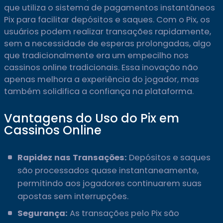
que utiliza o sistema de pagamentos instantâneos
Pix para facilitar depósitos e saques. Com o Pix, os
usuários podem realizar transações rapidamente,
sem a necessidade de esperas prolongadas, algo
que tradicionalmente era um empecilho nos
cassinos online tradicionais. Essa inovação não
apenas melhora a experiência do jogador, mas
também solidifica a confiança na plataforma.
Vantagens do Uso do Pix em
Cassinos Online
Rapidez nas Transações:
Depósitos e saques
são processados quase instantaneamente,
permitindo aos jogadores continuarem suas
apostas sem interrupções.
Segurança:
As transações pelo Pix são