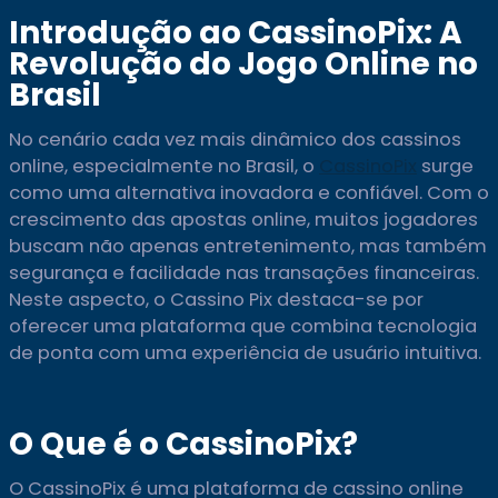
Introdução ao CassinoPix: A
Revolução do Jogo Online no
Brasil
No cenário cada vez mais dinâmico dos cassinos
online, especialmente no Brasil, o
CassinoPix
surge
como uma alternativa inovadora e confiável. Com o
crescimento das apostas online, muitos jogadores
buscam não apenas entretenimento, mas também
segurança e facilidade nas transações financeiras.
Neste aspecto, o Cassino Pix destaca-se por
oferecer uma plataforma que combina tecnologia
de ponta com uma experiência de usuário intuitiva.
O Que é o CassinoPix?
O CassinoPix é uma plataforma de cassino online